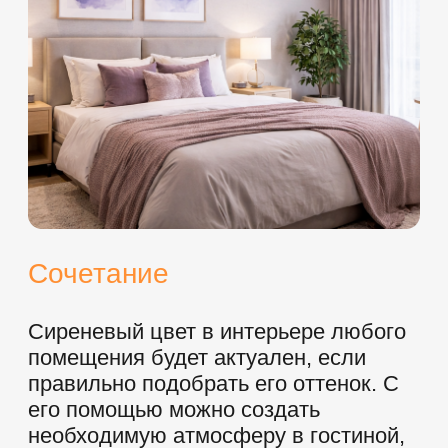
ИНФОРМАЦИЯ
Скидки
Фотопечать
Статьи
Информация о нас
Отзывы
Гарантия
Контакты
Карта сайта
КОНТАКТЫ
Единая справочная:
8 (391) 240-40-62
abrikoss24@yandex.ru
Адреса офисов:
Калинина 54, офис 2-10
Добровольческой Бригады 12, этаж 2