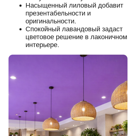
ДИЗАЙН НАТЯЖНОГО
ПОТОЛКА — В
ПОДАРОК!
Выезд технолога-замерщика —
обязательный этап в любой
фирме. У нас замер всегда
бесплатный!
Запишитесь на удобное время и наш
замерщик на месте поможет
подобрать индивидуальный дизайн
натяжного потолка согласно Вашим
пожеланиям!
+7