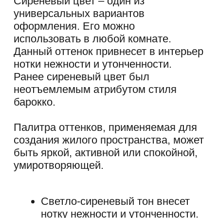
Этот цвет получают смешением
голубого и розового. В зависимости
от преобладающего тона, сиреневый
становится теплее или холоднее.
Также оттенок может быть более или
менее насыщенным. Но в целом цвет
остаётся светлым и расширяет
пространство, особенно в глянцевой
фактуре. Сиреневые потолки
навевают лёгкое и мечтательное
настроение.