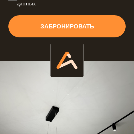
покрытия – фотопечать. Это
выглядит очень интересно и
необычно. Если использовать
подсветку углубленных зон
натяжного покрытия, можно
достичь необычной световой
игры.