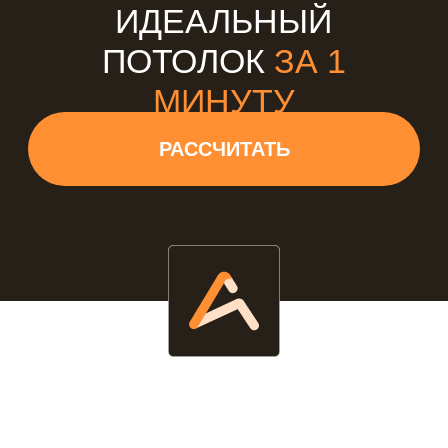
ОСОБЕННОСТИ ЦВЕТА
Сиреневый цвет
Сиреневый цвет – один из
универсальных вариантов
оформления. Его можно
использовать в любой комнате.
Данный оттенок привнесет в интерьер
нотки нежности и утонченности.
Ранее сиреневый цвет был
неотъемлемым атрибутом стиля
барокко.
Палитра оттенков, применяемая для