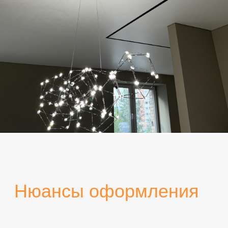
Сочетание
Сиреневый цвет в интерьере любого
помещения будет актуален, если
правильно подобрать его оттенок. С
его помощью можно создать
необходимую атмосферу в гостиной,
спальне, в прихожей и на кухне. Этот
изысканный и утонченный, иногда
загадочный и даже мистический цвет
многогранен, а потому востребован
во многих стилях интерьера.
Сиреневый цвет отлично сочетается
со многими другими. Вот лишь
некоторые из них: черный, золотой,
индиго, серебряный, бежевый, темно-
коричневый. Некоторые из этих
цветов отлично подойдут для
оформления стен и пола, а некоторые
станут идеальным решением для