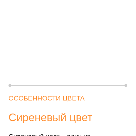
создания жилого пространства, может
быть яркой, активной или спокойной,
умиротворяющей.
Светло-сиреневый тон внесет
нотку нежности и утонченности.
Насыщенный лиловый добавит
презентабельности и
оригинальности.
Спокойный лавандовый задаст
цветовое решение в лаконичном
интерьере.