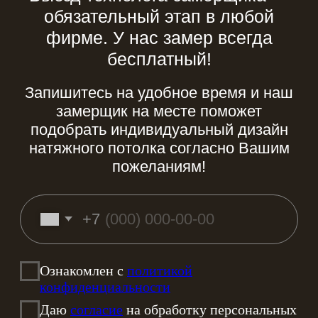
натяжного потолка – вариант
оригинального и эффектного
дизайна.
Если вы выбрали многоярусный
натяжной потолок, необходимо
помнить о важном дизайнерском
правиле. Самый высокий ярус
должен быть наиболее
светлым. Отлично, если между
уровнями располагается
правильно подобранная
подсветка. Можно остановить
свой выбор на светильниках или
светодиодной ленте.
Сиреневый цвет поможет
визуально увеличить
пространство в комнате.
Одноярусные потолки,
зачастую, оформляют в одном
оттенке. Существенное
значение имеет расположение
источников освещения.
Отличный вариант для
оформления однотонного