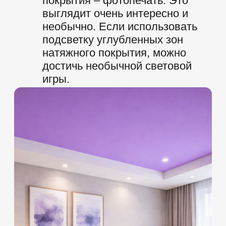
ИП Игошин Валентин Александрович
ИНН: 246009526826
ОГРН: 313246836000119
Способы оплаты
ПРОДУКТЫ И
УСЛУГИ
Натяжные потолки
Натяжные стены
Светильники
Галерея работ
Онлайн-калькулятор
Ремонт натяжных потолков