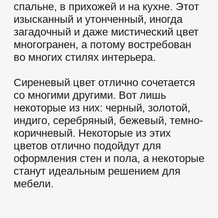
Красноярский рабочий 172
MAX
ВКОНТАКТЕ
TELEGRAM
ОДНОКЛАССНИКИ
Политика конфиденциальности
Пользовательское соглашение
Все материалы на сайте являются
авторским уникальным контентом.
Копирование материалов с сайта
преследуется по закону. Данный ресурс
не является публичной офертой и носит
исключительно информационный
характер