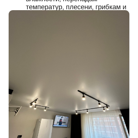
изображений для нанесения на них
фотопечати, разнообразие вариантов
конструкций, помощь опытных
дизайнеров, возможность воплотить
любую.
РАССЧИТАЙТЕ СВОЙ
ИДЕАЛЬНЫЙ
ПОТОЛОК
ЗА 1
МИНУТУ
РАССЧИТАТЬ