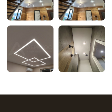
Варианты дизайна
При желании можно создать
двухуровневые или многоуровневые
потолки. Такие конструкции выглядят
фактурно и объемно. Они
кардинально меняют облик
помещения, придавая ему
современный дизайн. Инновацией в
сфере выступают резные потолки,
которые представляют собой
комбинацию из цельного полотна с
фигурными отверстиями. Такие
конструкции являются
самостоятельным элементом декора
помещения.