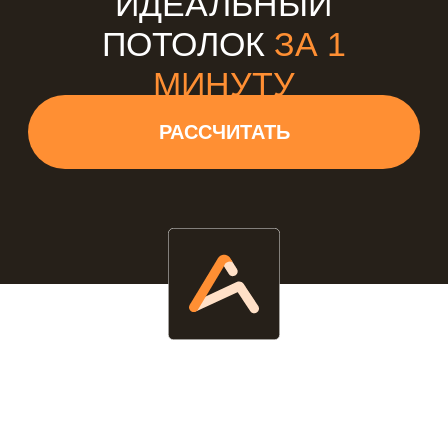
ПОДАРОК!
Выезд технолога-замерщика —
обязательный этап в любой
фирме. У нас замер всегда
бесплатный!
Запишитесь на удобное время и наш
замерщик на месте поможет
подобрать индивидуальный дизайн
натяжного потолка согласно Вашим
пожеланиям!
+7
Ознакомлен с
политикой
конфиденциальности
Даю
согласие
на обработку персональных
данных
ЗАБРОНИРОВАТЬ