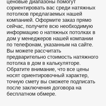
TELEGRAM
ОДНОКЛАССНИКИ
Политика конфиденциальности
Пользовательское соглашение
Все материалы на сайте являются
авторским уникальным контентом.
Копирование материалов с сайта
преследуется по закону. Данный ресурс
не является публичной офертой и носит
исключительно информационный
характер
НАВЕРХ
Разработка и
продвижение