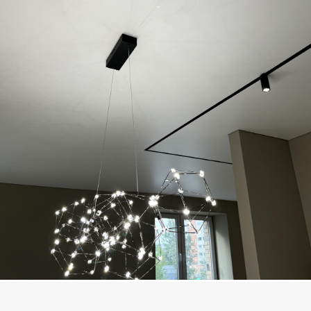
средней годовой температуре не
ниже минус пяти градусов.
Дизайн натяжного
потолка в частный дом
Широкое предложение и разные
ценовые диапазоны помогут
сориентировать вас среди натяжных
потолков предлагаемых нашей
компанией. Оформите заказ прямо
сейчас, получите всю необходимую
информацию о натяжных потолках в
дом у менеджеров нашей компании
по телефонам, указанным на сайте.
Вы можете рассчитать
предварительно стоимость натяжного
потолка в дом в калькуляторе.