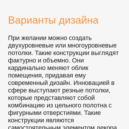
Обратите внимание, что все цены
носят ориентировочный характер,
точную смету вы сможете подписать
после заключения договора на
бесплатном обмере.
Любой дизайн может быть дополнен
своим натяжным потолком
классический – одно уровневым,
современный – многоуровневым или
нестандартным. Независимо от того,
какой дом и из каких материалов он
выполнен вы можете подобрать для
себя тот самый вариант который
дополнит и украсят ваше помещение.
Решения для других