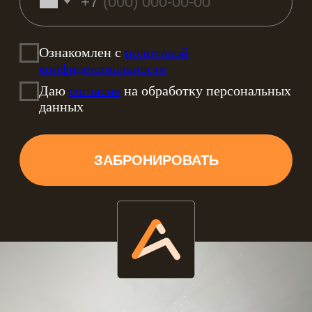
квартирах. Именно поэтому в дизайне
и отделки помещений используются
недорогие, но очень качественные
материалы. Отличный материал на
сегодняшний день считается ПВХ
плёнка в разном исполнении, которая
после установки называется
натяжным потолком. Она может быть
разных фактур, выполнена в один,
два или даже много уровней. Может
быть парящей с подсветкой или без, а
также выполнена в любом цвете.
Часто в загородных домах стоит
вопрос о выборе качественных
материалов, способных создать
определённую и неповторимую
атмосферу, а также безупречно
вписаться в созданный хозяевами
интерьер. В доме важно учитывать
сезонные перепады температур если
дом не отапливается или мало
отапливается. Натяжные потолки в
частном доме устанавливаются при