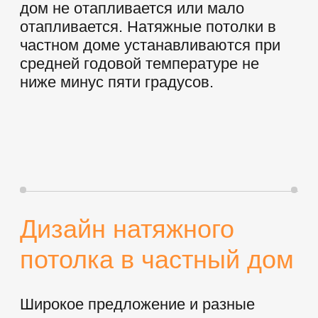
Отзывы
Гарантия
Контакты
Карта сайта
КОНТАКТЫ
Единая справочная:
8 (391) 240-40-62
abrikoss24@yandex.ru
Адреса офисов:
Калинина 54, офис 2-10
Добровольческой Бригады 12, этаж 2
Красноярский рабочий 172
MAX
ВКОНТАКТЕ