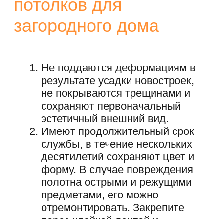
и дешевые в уходе (достаточно
протереть мягкой губкой,
смоченной в мыльном
растворе).
Пожаробезопасные, поэтому
подходят для установки в
деревянных домах.
Гипоаллергенные и безопасные
для здоровья человека, не
притягивают пыль, это
идеальный материал для
потолков на даче.
Устойчивые к повышенной
влажности, перепадам
температур, плесени, грибкам и
гниению.