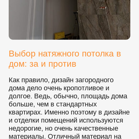
НАТЯЖНЫЕ ПОТОЛКИ НА БАЛКОН
НАТЯЖНЫЕ ПОТОЛ
ИП Игошин Валентин Александрович
ИНН: 246009526826
ОГРН: 313246836000119