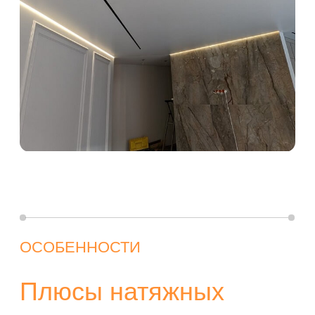
Плюсы натяжных
потолков для
загородного дома
Не поддаются деформациям в
результате усадки новостроек,
не покрываются трещинами и
сохраняют первоначальный
эстетичный внешний вид.
Имеют продолжительный срок
службы, в течение нескольких
десятилетий сохраняют цвет и
форму. В случае повреждения
полотна острыми и режущими
предметами, его можно
отремонтировать. Закрепите
порез клейкой лентой и
незамедлительно вызовите
ремонтную бригаду.
Практичные, надежные, простые