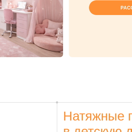
РАС
Натяжные 
в детскую 