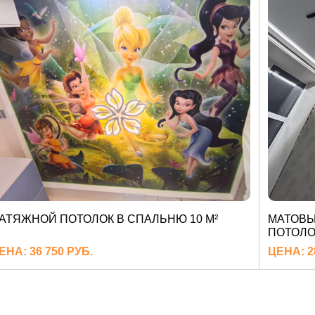
АТЯЖНОЙ ПОТОЛОК В СПАЛЬНЮ 10 М²
МАТОВ
ПОТОЛО
ЕНА: 36 750 РУБ.
ЦЕНА: 2