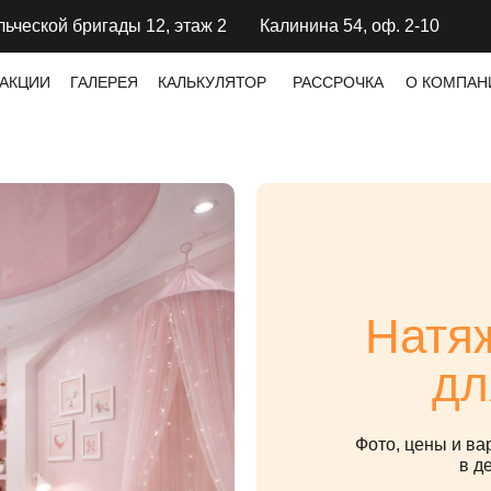
льческой бригады 12, этаж 2
Калинина 54, оф. 2-10
АКЦИИ
ГАЛЕРЕЯ
КАЛЬКУЛЯТОР
РАССРОЧКА
О КОМПАН
Натя
дл
Фото, цены и в
в д