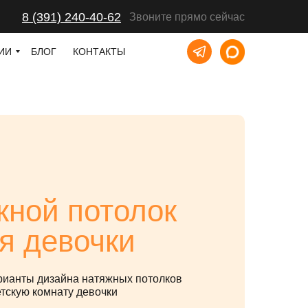
8 (391) 240-40-62
Звоните прямо сейчас
ИИ
БЛОГ
КОНТАКТЫ
жной потолок
я девочки
арианты дизайна натяжных потолков
етскую комнату девочки