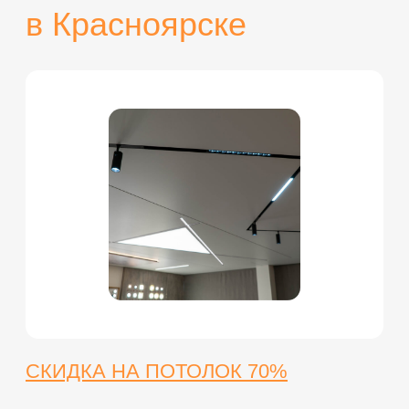
ПРОДУКТЫ И
УСЛУГИ
Натяжные потолки
Натяжные стены
Светильники
Галерея работ
Онлайн-калькулятор
Ремонт натяжных потолков
ИНФОРМАЦИЯ
Скидки
Фотопечать
Статьи
Информация о нас
Отзывы