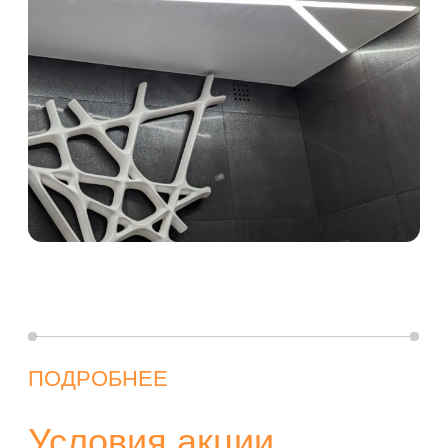
ПОДРОБНЕЕ
Условия акции
Собираетесь сделать потолки сразу
во всей квартире? Мудрое решение!
Специально для Вас мы разработали
акцию, в которой Вы получаете
натяжной потолок в свой санузел
абсолютно бесплатно. А точнее Вы
получите:
потолочное полотно;
стеновой профиль;
светильники;
лампочки;
маскировочную ленту;