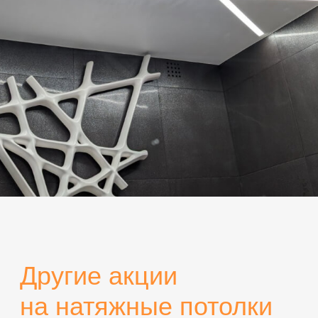
СВЕТИЛЬНИКИ В ПОДАРОК
ИП Игошин Валентин Александрович
ИНН: 246009526826
ОГРН: 313246836000119
Способы оплаты