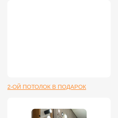
Гарантия
Контакты
Карта сайта
КОНТАКТЫ
Единая справочная:
8 (391) 240-40-62
abrikoss24@yandex.ru
Адреса офисов:
Калинина 54, офис 2-10
Добровольческой Бригады 12, этаж 2
Красноярский рабочий 172
MAX
ВКОНТАКТЕ
TELEGRAM