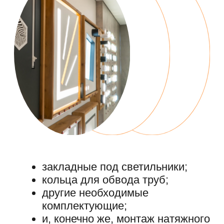
Ограниченное предложение
ПОТОЛОК В
САНУЗЕЛ В
ПОДАРОК!
Всегда приятно получить больше на
тот же бюджет. Мы подготовили
акцию для тех, кто хочет сделать
потолки за раз!
Узнайте подробнее об этой акции и
примите правильное решение при
выборе компании для монтажа
натяжных потолков
+7
Ознакомлен с
политикой