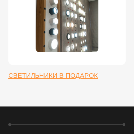
ОДНОКЛАССНИКИ
Политика конфиденциальности
Пользовательское соглашение
Все материалы на сайте являются
авторским уникальным контентом.
Копирование материалов с сайта
преследуется по закону. Данный ресурс
не является публичной офертой и носит
исключительно информационный
характер
НАВЕРХ
Разработка и
продвижение